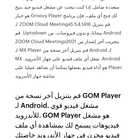
متعددة شامل. إذا كنت تبحث عن مشغل فيديو جيد يتيح
لك فتح أي ملف، فإن برنامج Groovy Player هو خيار
‫قم بنتزيل ZOOM Cloud Meetings5.5.4.1416 لـ
Android مجانا، و بدون فيروسات، من Uptodown. قم
بتجريب آخر إصدار من ZOOM Cloud Meetings2021
لـ Android قم بتنزيل آخر نسخة من MX Player لـ
Android. شغل أي ملف فيديو على جهاز الأندرويد. MX
Player هو أداة فيدبو بفضلها يمكننا أن نشاهد عمليا على
شاشة جهاز الأندرويد
قم بتنزيل آخر نسخة من GOM Player
لـ Android. مشغل فيديو قوي
للأندرويد. GOM Player هو مشغل
فيديوهات يسمح لك بمشاهدة أي ملف
فيديو مخزن في جهاز الأندرويد خاصتك