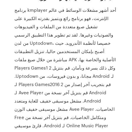
برنامج kmplayer أحد أشهر مشغلات الوسائط في عالم
الإنترنت، فهو برنامج رائع ويتميز بقدرته الكبيرة على
تشغيل صيغ متعددة من الملفات و الفيديوهات
والصوتيات وغيرها. لقد تم تطوير هذا التطبيق الرسمي
من لدن Uptodown، خصيصا لأنظمة الأندرويد. حيث
أصبح بإمكان المستخدمين حاليا، تنزيل التطبيقات
مباشرة من خلال صيغ ملفات APK الأصلية والخاصة بها،
وكل ذلك بسرعة وبأمان. ‫قم بنتزيل 2 Players Games1
لـ Android مجانا، و بدون فيروسات، من Uptodown.
قم بتجريب آخر إصدار من 2 Players Games2016 لـ
Android قم بتنزيل آخر نسخة من Avee Player لـ
Android. مشغل موسيقى خفيف للغاية ومتعدد
الخاصيات. Avee Player مشغل موسيقى خفيف الوزن
ومتكامل الخاصيات. قم بتنزيل آخر نسخة من Free
Online Music Player لـ Android. قارئ موسيقي